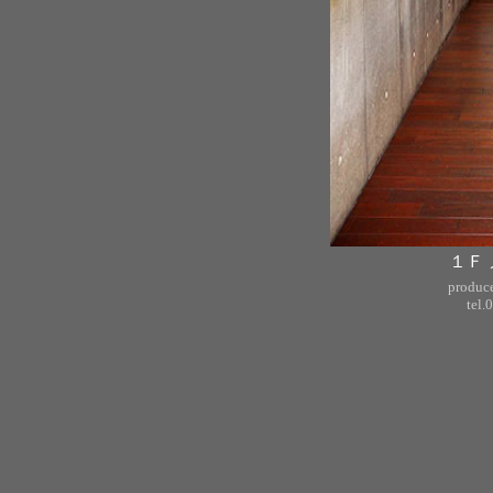
１Ｆ
produc
tel